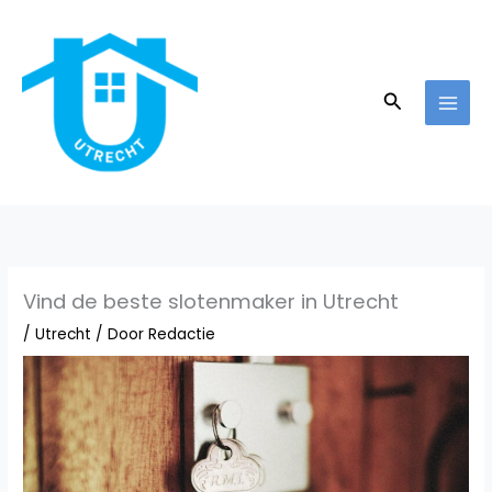
Ga
naar
de
inhoud
Zoeken
Vind de beste slotenmaker in Utrecht
/
Utrecht
/ Door
Redactie