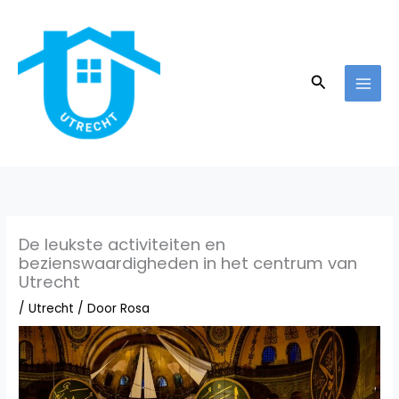
Ga
naar
de
inhoud
Zoeken
De leukste activiteiten en
bezienswaardigheden in het centrum van
Utrecht
/
Utrecht
/ Door
Rosa