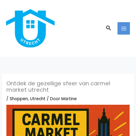
Ga
naar
de
inhoud
Zoeken
Ontdek de gezellige sfeer van carmel
market utrecht
/
Shoppen
,
Utrecht
/ Door
Martine