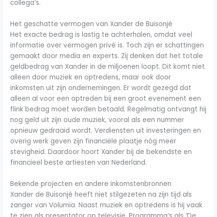
collega’s.
Het geschatte vermogen van Xander de Buisonjé
Het exacte bedrag is lastig te achterhalen, omdat veel
informatie over vermogen privé is. Toch zijn er schattingen
gemaakt door media en experts. Zij denken dat het totale
geldbedrag van Xander in de miljoenen loopt. Dit komt niet
alleen door muziek en optredens, maar ook door
inkomsten uit zijn ondernemingen. Er wordt gezegd dat
alleen al voor een optreden bij een groot evenement een
flink bedrag moet worden betaald. Regelmatig ontvangt hij
nog geld uit zijn oude muziek, vooral als een nummer
opnieuw gedraaid wordt. Verdiensten uit investeringen en
overig werk geven zijn financiële plaatje nóg meer
stevigheid. Daardoor hoort Xander bij de bekendste en
financieel beste artiesten van Nederland.
Bekende projecten en andere inkomstenbronnen
Xander de Buisonjé heeft niet stilgezeten na zijn tijd als
zanger van Volumia. Naast muziek en optredens is hij vaak
te zien als presentator op televisie. Programma’s als ‘De