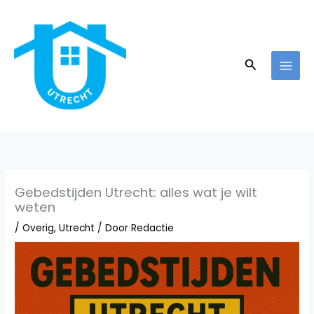
Ga
naar
de
inhoud
Zoeken
Gebedstijden Utrecht: alles wat je wilt
weten
/
Overig
,
Utrecht
/ Door
Redactie