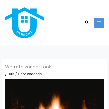
Ga
naar
de
inhoud
Zoeken
Warmte zonder rook
/
Huis
/ Door
Redactie