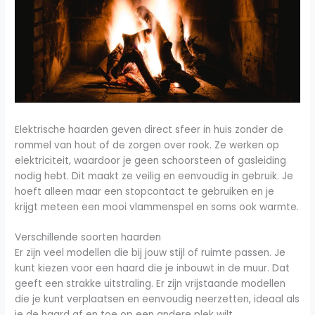
Elektrische haarden geven direct sfeer in huis zonder de
rommel van hout of de zorgen over rook. Ze werken op
elektriciteit, waardoor je geen schoorsteen of gasleiding
nodig hebt. Dit maakt ze veilig en eenvoudig in gebruik. Je
hoeft alleen maar een stopcontact te gebruiken en je
krijgt meteen een mooi vlammenspel en soms ook warmte.
Verschillende soorten haarden
Er zijn veel modellen die bij jouw stijl of ruimte passen. Je
kunt kiezen voor een haard die je inbouwt in de muur. Dat
geeft een strakke uitstraling. Er zijn vrijstaande modellen
die je kunt verplaatsen en eenvoudig neerzetten, ideaal als
je de haard af en toe op een andere plek wilt.