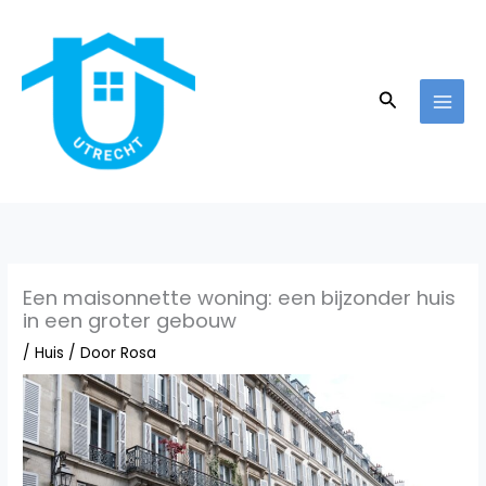
Ga
naar
de
inhoud
Zoeken
Een maisonnette woning: een bijzonder huis
in een groter gebouw
/
Huis
/ Door
Rosa